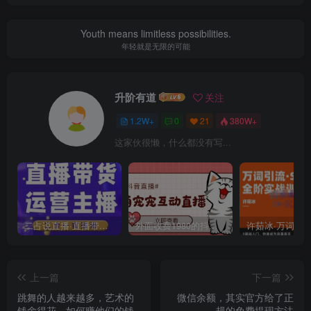
Youth means limitless possibilities.
年轻就是无限的可能
升阶有道
关注
1.2W+
0
21
380W+
这家伙很懒，什么都没有写...
二占说直播·直播带货主播运营课程，主播运营二合一实操课
外面收费1980的抖音萌宠宠直播项目，可虚拟人直播，抖音报白，实时互动直播【软件+详细教程】
上一篇
下一篇
跳舞的人越来越多，艺术的
微信余额，其实官方给了正
钱舍得花，如何赚他们的钱
规的免费提现方法