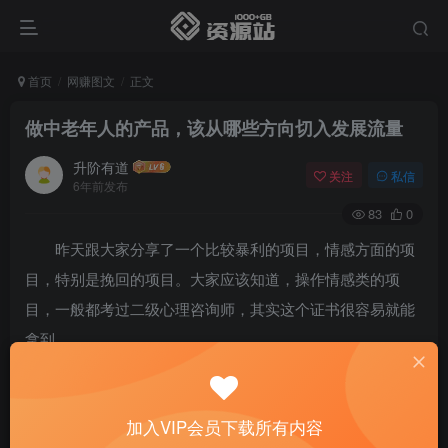
首页
网赚图文
正文
做中老年人的产品，该从哪些方向切入发展流量
升阶有道
关注
私信
6年前发布
83
0
昨天跟大家分享了一个比较暴利的项目，情感方面的项
目，特别是挽回的项目。大家应该知道，操作情感类的项
目，一般都考过二级心理咨询师，其实这个证书很容易就能
拿到。
有这样的证书在操作情感类项目时，你说的话会更加有
信服力，相对来说转化率就会更高一些。
加入VIP会员下载所有内容