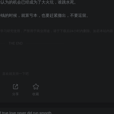
你认为的机会已经成为了大火坑，谁跳水死。
赚钱的时候，就算亏本，也要赶紧撤出，不要逗留。
学习研究使用，严禁用于商业用途，请于下载后24小时内删除。如若本站内容
THE END
喜欢就支持一下吧
分享
收藏
 true love never did run smooth.