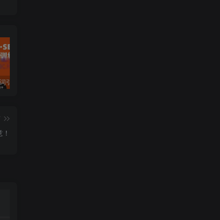
许茹冰·万词引流-SEO全阶实战训练营，0基础入门，快速成为流量高手
黄岛主·短视频短剧CPS副业项目：二剪视频在抖音和快手上发布，挂车变现
微信多开脚本，内置抢红包+好友检测+朋友圈转发等（安卓脚本+视频教程）
篇
意！