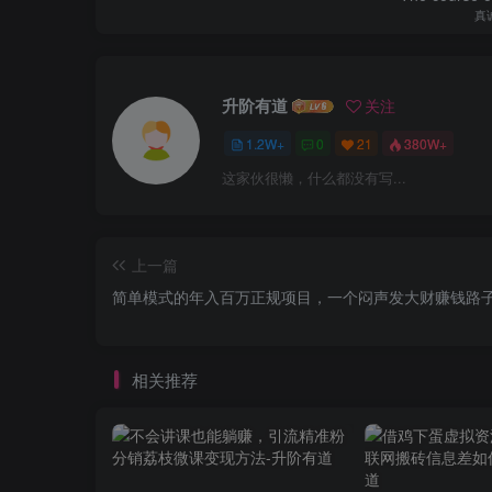
真
升阶有道
关注
1.2W+
0
21
380W+
这家伙很懒，什么都没有写...
上一篇
简单模式的年入百万正规项目，一个闷声发大财赚钱路
相关推荐