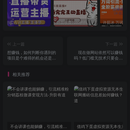
二占说直播·直播带货主播运营课程，主播运营二合一实操课
外面收费1980的抖音萌宠宠直播项目，可虚拟人直播，抖音报白，实时互动直播【软件+详细教程】
上一篇
下一篇
想赚钱，如何判断你遇到的
现在做网站依然可以赚钱
项目是个难得的机会还是陷
吗？低门槛无技术只要会营
阱？
销就行
相关推荐
不会讲课也能躺赚，引流精准粉分销荔枝微课变现方法
借