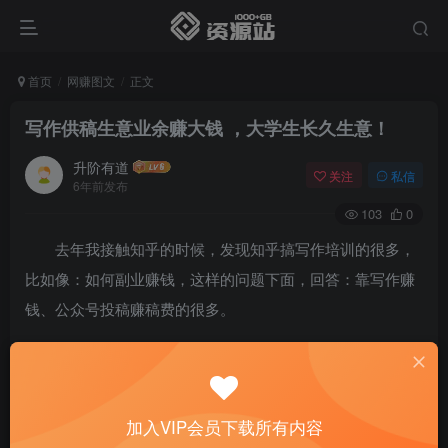
首页
网赚图文
正文
写作供稿生意业余赚大钱 ，大学生长久生意！
升阶有道
关注
私信
6年前发布
103
0
去年我接触知乎的时候，发现知乎搞写作培训的很多，
比如像：如何副业赚钱，这样的问题下面，回答：靠写作赚
钱、公众号投稿赚稿费的很多。
有的号称一个月供稿能赚2-3万，有的号称写一篇稿子收
入3000.总之赚钱很容易。
加入VIP会员下载所有内容
但我认真分析后，我发现这些文章的背后，要不是搞写