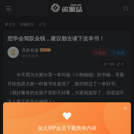
首页
网赚图文
正文
想学会驾驭金钱，建议都去读下这本书！
升阶有道
关注
私信
6年前发布
129
0
今天我为大家分享一本叫做《小狗钱钱》的书籍，哥最
开始也跟大家一样被书名迷惑了，险些错过了一本好书。
（就好像有的女孩子背影不好看，大家就放弃了，但是说不
定人家正面是女神呢？）
我认为真正的好书就是把一个非常深奥的道理讲的非常
的浅显，而小狗钱钱恰好就是这样一本书。就好像佛主告诉
加入VIP会员下载所有内容