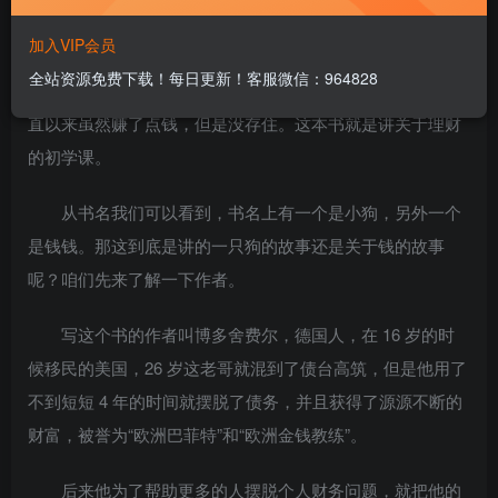
咱们一花一世界,一叶一菩提，把很宏大的世界观，放入了一
句很简单的话。
加入VIP会员
全站资源免费下载！每日更新！客服微信：964828
这是一本什么样的书呢？这本书是讲关于理财的，哥一
直以来虽然赚了点钱，但是没存住。这本书就是讲关于理财
的初学课。
从书名我们可以看到，书名上有一个是小狗，另外一个
是钱钱。那这到底是讲的一只狗的故事还是关于钱的故事
呢？咱们先来了解一下作者。
写这个书的作者叫博多舍费尔，德国人，在 16 岁的时
候移民的美国，26 岁这老哥就混到了债台高筑，但是他用了
不到短短 4 年的时间就摆脱了债务，并且获得了源源不断的
财富，被誉为“欧洲巴菲特”和“欧洲金钱教练”。
后来他为了帮助更多的人摆脱个人财务问题，就把他的