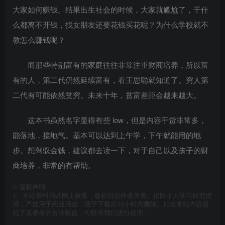
大家如何赚钱。结果出生社会的时候，大家就尴尬了，干什
么都离不开钱，找女朋友还要花钱买花呢？为什么学校就不
教怎么赚钱呢？
而那些特别富有的家庭往往非常注重财商培养，所以富
有的人，第二代仍然延续富有，看王思聪就知道了。穷人第
二代有可能依然贫穷。未来十年，贫富差距会越来越大。
这本书虽然名字显得有些 low，但是内容干货非常多，
能落地，接地气。基本可以达到上午学，下午就能用的地
步。想驾驭金钱，建议都去读一下，对于自己以及孩子的财
商培养，非常的有帮助。
©
版权声明
1、本站资料均从网上收集，版权归原作者所有。仅限个人学习研究使
用，严禁用于商业用途，请于下载后24小时内删除。如若本站内容侵
犯了原著者的合法权益，可联系我们进行处理。