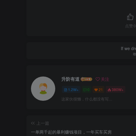
点赞
0
If we dr
升阶有道
关注
1.2W+
0
21
380W+
这家伙很懒，什么都没有写...
上一篇
一单两千起的暴利赚钱项目，一年买车买房