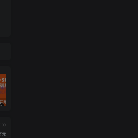
许茹冰·万词引流-SEO全阶实战训练营，0基础入门，快速成为流量高手
黄岛主·短视频短剧CPS副业项目：二剪视频在抖音和快手上发布，挂车变现
微信多开脚本，内置抢红包+好友检测+朋友圈转发等（安卓脚本+视频教程）
篇
万元