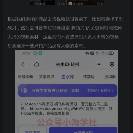
根据我们选择的商品去找视频就很容易了，比如我选择了剃
须刀，然后去抖音等短视频搜索“剃须刀”的关键词就能找到
大把的视频素材，这里我们不要选择别人真人出镜的视频，
尽量选择一些只拍产品没有人物的素材。