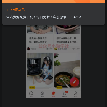
加入VIP会员
全站资源免费下载！每日更新！客服微信：964828