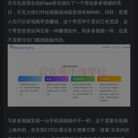
京东也直接在他的app里也搞出了一个类似多多视频的类
目，可见大佬们对短视频领域都是情有独钟的，同样，普通
人也可以发视频带货赚钱，这个带货并不需自己有货源，这
个带货是类似淘宝客一样赚佣金的，和多多视频一样，也是
不需要任何门槛就能操作的。
与多多视频直接一台手机就能操作不一样，这个需要在电脑
上操作的，首先我们可以通过各大搜索引擎，搜索“京东内容