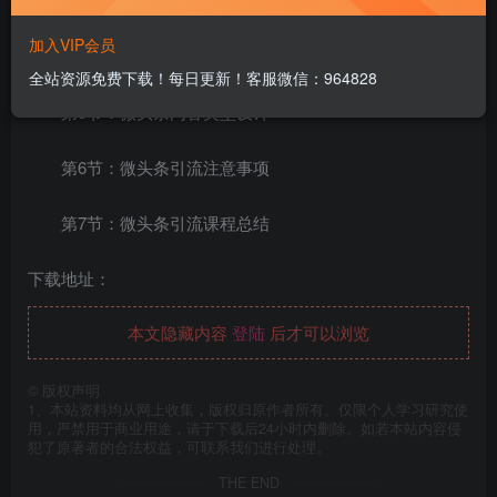
第3节：微头条内容怎么高效原创
加入VIP会员
第4节：微头条运营实战规则
全站资源免费下载！每日更新！客服微信：964828
第5节：微头条内容类型设计
第6节：微头条引流注意事项
第7节：微头条引流课程总结
下载地址：
本文隐藏内容
登陆
后才可以浏览
©
版权声明
1、本站资料均从网上收集，版权归原作者所有。仅限个人学习研究使
用，严禁用于商业用途，请于下载后24小时内删除。如若本站内容侵
犯了原著者的合法权益，可联系我们进行处理。
THE END