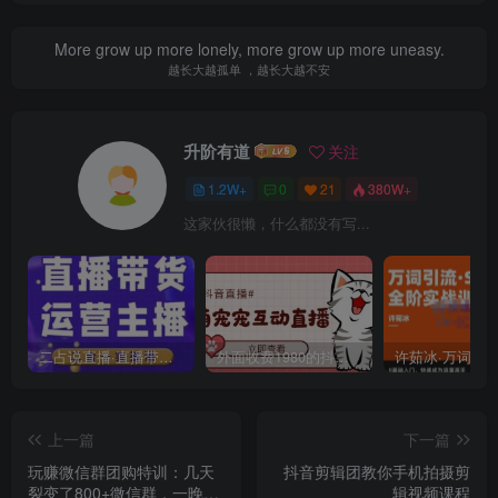
More grow up more lonely, more grow up more uneasy.
越长大越孤单 ，越长大越不安
升阶有道
关注
1.2W+
0
21
380W+
这家伙很懒，什么都没有写...
二占说直播·直播带货主播运营课程，主播运营二合一实操课
外面收费1980的抖音萌宠宠直播项目，可虚拟人直播，抖音报白，实时互动直播【软件+详细教程】
上一篇
下一篇
玩赚微信群团购特训：几天
抖音剪辑团教你手机拍摄剪
裂变了800+微信群，一晚成
辑视频课程