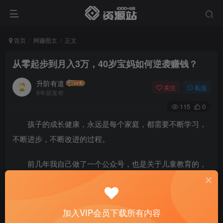
首页
网赚图文
正文
从零起步到月入3万，40岁宝妈如何逆袭赚钱？
升阶有道
关注
私信
6年前发布
115
0
孩子的成长健康，永远是每个家庭，都需要不断学习，
不断进步，不断改进的过程。
前几年我自己做了一个公众号，也是关于儿童教育的，
给我带来50多万的收益，可见消费能力的强悍。
今年年初又有人找到我，问我有什么好的项目可以分
加入VIP会员下载所有内容
享，我依然推荐他去了解儿童教育。