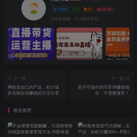
1.2W+
0
21
380W+
这家伙很懒，什么都没有写...
二占说直播·直播带货主播运营课程，主播运营二合一实操课
外面收费1980的抖音萌宠宠直播项目，可虚拟人直播，抖音报白，实时互动直播【软件+详细教程】
上一篇
下一篇
网络卖自己的产品，积少成
新手可操作的写车评赚钱项
多后期自动赚钱的方法分享
目，不需要懂车！
相关推荐