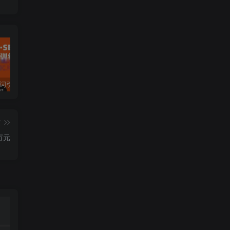
许茹冰·万词引流-SEO全阶实战训练营，0基础入门，快速成为流量高手
黄岛主·短视频短剧CPS副业项目：二剪视频在抖音和快手上发布，挂车变现
微信多开脚本，内置抢红包+好友检测+朋友圈转发等（安卓脚本+视频教程）
篇
万元