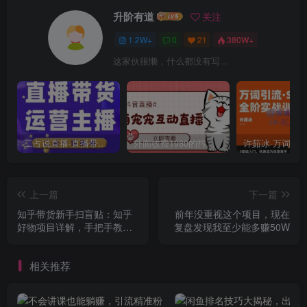
升阶有道
关注
1.2W+
0
21
380W+
这家伙很懒，什么都没有写...
二占说直播·直播带货主播运营课程，主播运营二合一实操课
外面收费1980的抖音萌宠宠直播项目，可虚拟人直播，抖音报白，实时互动直播【软件+详细教程】
上一篇
下一篇
知乎带货新手扫盲贴：知乎
前年没重视这个项目，现在
好物项目详解，手把手教你
复盘发现我至少能多赚50W
做知乎淘宝实现睡后收益
相关推荐