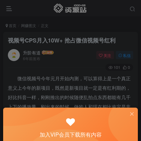
首页
网赚图文
正文
视频号CPS月入10W+ 抢占微信视频号红利
升阶有道
关注
私信
6年前发布
101
0
微信视频号今年元月开始内测，可以算得上是一个真正
意义上今年的新项目，既然是新项目就一定是有红利期的，
好比抖音一样，刚刚推出的时候随便乱拍点东西都能有几千
上万的播放量，刚出来的时候，做的人和现在相比肯定是非
常少的，蛋糕就那么大，竞争小，流量大，这就属于一个红
利时期，所以现在的视频号就好比当年的抖音一样，早做早
加入VIP会员下载所有内容
享受红利。