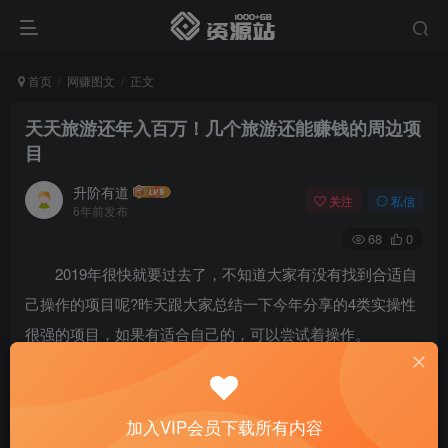
首页
网赚图文
正文
天天旅游还年入百万！几个旅游还能赚钱的周边项
目
升阶有道
关注
私信
6年前发布
68
0
2019年很快就要过去了，不知道大家有没有找到合适自
己操作的项目呢?昨天跟大家总结一下今年分享的4类实操性
很强的项目，如果有适合自己的，可以尝试着操作。
因为到年底快过年了，有位朋友说今年想带自己的父母
去旅行，在旅途中过年。说起旅游，我就想到我一直关注的
加入VIP会员下载所有内容
某位知名的旅游博主，她几乎天天都在旅游，不少人都很好