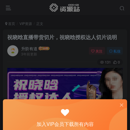
首页
VIP资源
正文
祝晓晗直播带货切片，祝晓晗授权达人切片说明
升阶有道
关注
私信
3年前更新
131
0
加入VIP会员下载所有内容