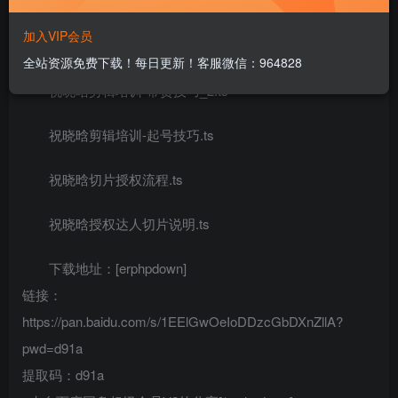
加入VIP会员
课程目录：
全站资源免费下载！每日更新！客服微信：964828
祝晓晗剪辑培训-带货技巧_2.ts
祝晓晗剪辑培训-起号技巧.ts
祝晓晗切片授权流程.ts
祝晓晗授权达人切片说明.ts
下载地址：[erphpdown]
链接：
https://pan.baidu.com/s/1EElGwOeIoDDzcGbDXnZllA?
pwd=d91a
提取码：d91a