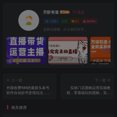
升阶有道
关注
1.2W+
0
21
380W+
这家伙很懒，什么都没有写...
二占说直播·直播带货主播运营课程，主播运营二合一实操课
外面收费1980的抖音萌宠宠直播项目，可虚拟人直播，抖音报白，实时互动直播【软件+详细教程】
上一篇
下一篇
外面收费588的最新头条号
实体门店团购运营实操教
软件自动抄书变现玩法，单
程，零基础玩转团购，实体
号一天100+（软件+教程+玩
门店线上转型
法）
相关推荐