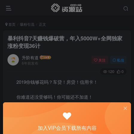
首页
吸粉引流
正文
暴利抖音7天赚钱爆破营，年入5000W+全网独家
涨粉变现36计
升阶有道
关注
私信
6年前发布
120
0
2019你钱够花吗？车贷！房贷！信用卡！
你难道还没受够吗！你可能还不加道！
随手拍几个抖音小视频就能轻松月入3万每天3.2亿人玩
抖音，人均超1小时，一些人只刷视频混时间，但有的人却在
加入VIP会员下载所有内容
上面闷声发大财数钱到手软