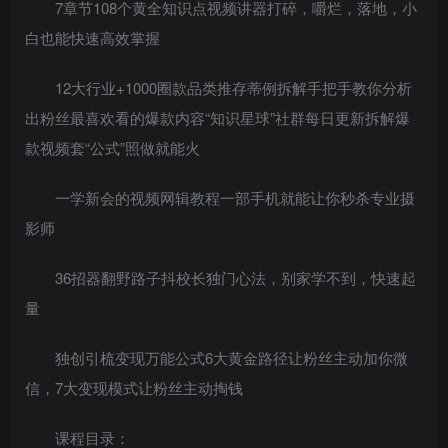
7章节108个黄全知识点视频讲器打碎，嚼烂，落地，小
白也能快速高效掌握
12大行业+1000圈款品类推存蒂例拆解手把手教你分析
出粉丝最喜欢看的爆款内容“知识星球”社群每日更新拆解爆
款视频套“公式”照做就能火
一学新会的视频网辑教程一部手机就能让你秒杀专业摄
影师
36招器翻野路子抖校长独门心法，别家学不到，快速起
量
独创引梳变现万能公式6大黄金路径让粉丝主动加你微
信，7大变现模式让粉丝主动掏钱
课程目录：