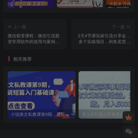
二占说直播·直播带货主播运营课程，主播运营二合一实操课
外面收费1980的抖音萌宠宠直播项目，可虚拟人直播，抖音报白，实时互动直播【软件+详细教程】
上一篇
下一篇
微信裂变课程：微信引流裂
2天4节课实操引流分享会，
变常用软件的使用与案例实
多个实操项目，闲鱼卖货日
操
入千元
相关推荐
小说推文私教课第9期，番茄小说短篇入门基础课
通过AI写搬