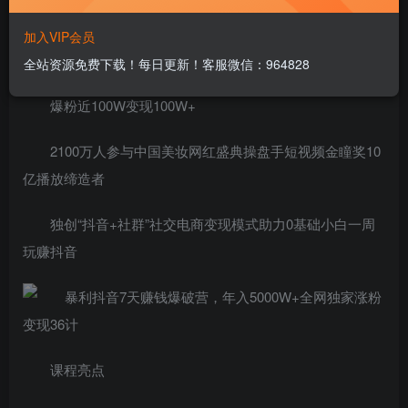
抖音淘客月赚100万利润操盘手0成本0经验0资源打造抖
加入VIP会员
音@教育家社区2.2亿流量
全站资源免费下载！每日更新！客服微信：964828
爆粉近100W变现100W+
2100万人参与中国美妆网红盛典操盘手短视频金瞳奖10
亿播放缔造者
独创“抖音+社群”社交电商变现模式助力0基础小白一周
玩赚抖音
课程亮点