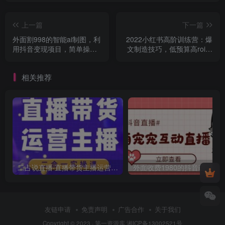
上一篇
下一篇
外面割998的智能ai制图，利
2022小红书高阶训练营：爆
用抖音变现项目，简单操作
文制造技巧，低预算高roi投
日赚300+【教程+软件】
放技巧，内容营销思维
相关推荐
二占说直播·直播带货主播运营课程，主播运营二合一实操课
友链申请
免责声明
广告合作
关于我们
Copyright © 2023 ·
第一资源库
湘ICP备13002521号