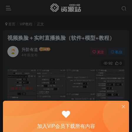
首页
VIP教程
正文
视频换脸＋实时直播换脸（软件+模型+教程）
升阶有道
关注
私信
4年前发布
92
0
加入VIP会员下载所有内容