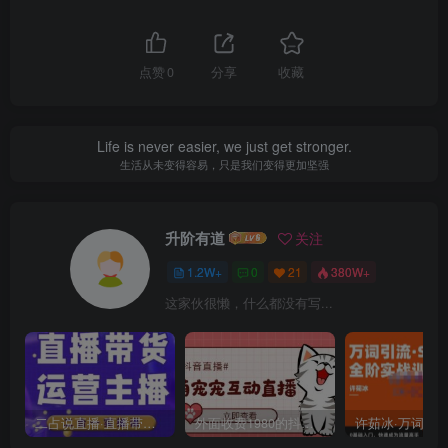
点赞
0
分享
收藏
Life is never easier, we just get stronger.
生活从未变得容易，只是我们变得更加坚强
升阶有道
关注
1.2W+
0
21
380W+
这家伙很懒，什么都没有写...
二占说直播·直播带货主播运营课程，主播运营二合一实操课
外面收费1980的抖音萌宠宠直播项目，可虚拟人直播，抖音报白，实时互动直播【软件+详细教程】