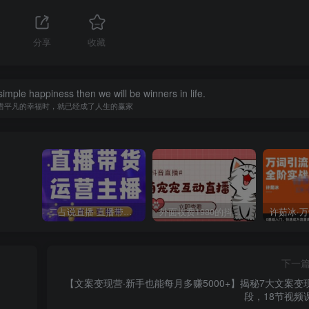
分享
收藏
imple happiness then we will be winners in life.
惜平凡的幸福时，就已经成了人生的赢家
二占说直播·直播带货主播运营课程，主播运营二合一实操课
外面收费1980的抖音萌宠宠直播项目，可虚拟人直播，抖音报白，实时互动直播【软件+详细教程】
下一
【文案变现营·新手也能每月多赚5000+】揭秘7大文案变
段，18节视频