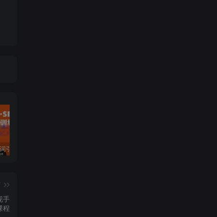
许茹冰·万词引流-SEO全阶实战训练营，0基础入门，快速成为流量高手
黄岛主·短视频短剧CPS副业项目：二剪视频在抖音和快手上发布，挂车变现
微信多开脚本，内置抢红包+好友检测+朋友圈转发等（安卓脚本+视频教程）
篇
现手
课程