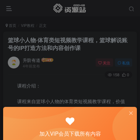
首页
VIP教程
正文
篮球小人物·体育类短视频教学课程，篮球解说账
号的IP打造方法和内容创作课
升阶有道
关注
私信
4年前发布
158
0
课程介绍：
课程来自篮球小人物的体育类短视频教学课程，价值
2888元。适合资深球迷，想要入门体育自媒体、体育类博
主，想要提升账号原创度、体育爱好者或从业者，想要杀入
自媒体领域的人学习。帮助你快速建立短视频流量思维，培
加入VIP会员下载所有内容
养选题敏感和文案写作能力。