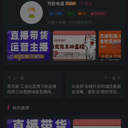
升阶有道
关注
1.2W+
0
21
380W+
这家伙很懒，什么都没有写...
二占说直播·直播带货主播运营课程，主播运营二合一实操课
外面收费1980的抖音萌宠宠直播项目，可虚拟人直播，抖音报白，实时互动直播【软件+详细教程】
上一篇
下一篇
尼克派·工业化思维下的直播
白老师·影楼抖音同城流量掘
电商之短视频锤爆直播间，
金攻略，摄影店/婚纱馆实体
听话照做执行爆单
店霸屏抖音同城实操秘籍
相关推荐