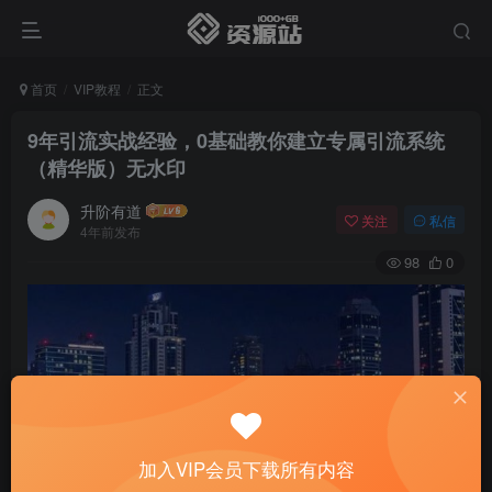
首页
VIP教程
正文
9年引流实战经验，0基础教你建立专属引流系统
（精华版）无水印
升阶有道
关注
私信
4年前发布
98
0
加入VIP会员下载所有内容