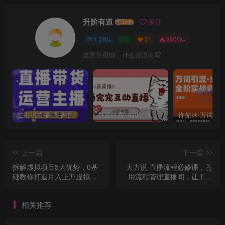
升阶有道
关注
1.2W+
0
21
380W+
这家伙很懒，什么都没有写...
二占说直播·直播带货主播运营课程，主播运营二合一实操课
外面收费1980的抖音萌宠宠直播项目，可虚拟人直播，抖音报白，实时互动直播【软件+详细教程】
上一篇
下一篇
拆解虚拟项目5大优势，0基
大力说·直播流程必修课，善
础教你打造月入上万虚拟店
用流程管理直播间，让工作
铺（无水印）
更合规更高效
相关推荐