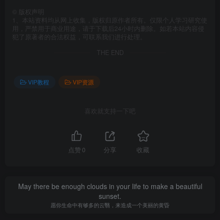
©
版权声明
1、本站资料均从网上收集，版权归原作者所有。仅限个人学习研究使
用，严禁用于商业用途，请于下载后24小时内删除。如若本站内容侵
犯了原著者的合法权益，可联系我们进行处理。
THE END
VIP教程
VIP资源
喜欢就支持一下吧
点赞
0
分享
收藏
May there be enough clouds in your life to make a beautiful
sunset.
愿你生命中有够多的云翳，来造成一个美丽的黄昏