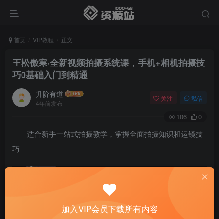
首页
VIP教程
正文
王松傲寒·全新视频拍摄系统课，手机+相机拍摄技
巧0基础入门到精通
升阶有道
关注
私信
4年前发布
106
0
适合新手一站式拍摄教学，掌握全面拍摄知识和运镜技
巧
加入VIP会员下载所有内容