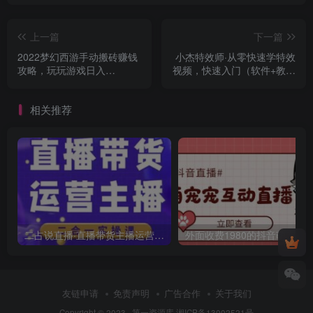
上一篇
下一篇
2022梦幻西游手动搬砖赚钱
小杰特效师·从零快速学特效
攻略，玩玩游戏日入
视频，快速入门（软件+教程
100+（0基础到收益详细讲
+素材打包）
解）
相关推荐
二占说直播·直播带货主播运营课程，主播运营二合一实操课
友链申请
免责声明
广告合作
关于我们
Copyright © 2023 ·
第一资源库
湘ICP备13002521号