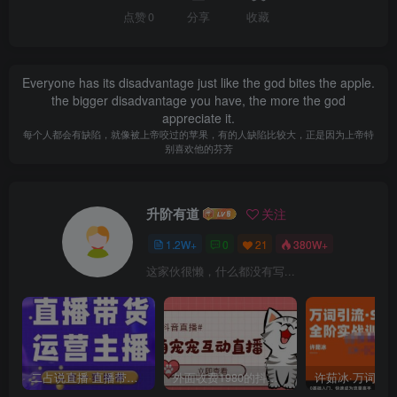
点赞
0
分享
收藏
Everyone has its disadvantage just like the god bites the apple.
the bigger disadvantage you have, the more the god
appreciate it.
每个人都会有缺陷，就像被上帝咬过的苹果，有的人缺陷比较大，正是因为上帝特
别喜欢他的芬芳
升阶有道
关注
1.2W+
0
21
380W+
这家伙很懒，什么都没有写...
二占说直播·直播带货主播运营课程，主播运营二合一实操课
外面收费1980的抖音萌宠宠直播项目，可虚拟人直播，抖音报白，实时互动直播【软件+详细教程】