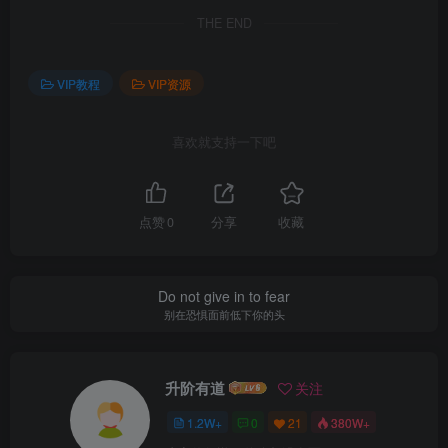
THE END
VIP教程
VIP资源
喜欢就支持一下吧
点赞
0
分享
收藏
Do not give in to fear
别在恐惧面前低下你的头
升阶有道
关注
1.2W+
0
21
380W+