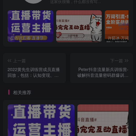
这家伙很懒，什么都没有写...
二占说直播·直播带货主播运营课程，主播运营二合一实操课
外面收费1980的抖音萌宠宠直播项目，可虚拟人直播，抖音报白，实时互动直播【软件+详细教程】
上一篇
下一篇
2022黄先生训练营成员直播
Peter抖音流量新兵训练营-
回放，包括：认知变现、求
破解抖音流量密码群爆训练
职、商业变现、投资、人脉
营（新兵）
等
相关推荐