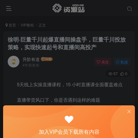
首页
VIP教程
正文
徐明·巨量千川起爆直播间操盘手，巨量千川投放
策略，实现快速起号和直播间高投产
升阶有道
关注
私信
4年前发布
57
0
5天线上实操直播课程，15 小时直播课全面覆盖难点
直播带货风口下，你是否遇到这样的难题
想通过巨量千川稳定流量快速起号，不懂起号逻辑？
想通过巨量千川撬动自然流量，不懂投放策略？
加入VIP会员下载所有内容