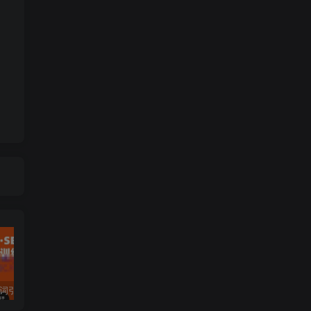
许茹冰·万词引流-SEO全阶实战训练营，0基础入门，快速成为流量高手
黄岛主·短视频短剧CPS副业项目：二剪视频在抖音和快手上发布，挂车变现
微信多开脚本，内置抢红包+好友检测+朋友圈转发等（安卓脚本+视频教程）