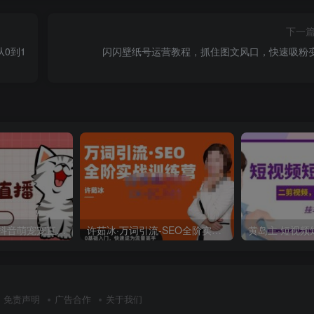
下一
0到1
闪闪壁纸号运营教程，抓住图文风口，快速吸粉
外面收费1980的抖音萌宠宠直播项目，可虚拟人直播，抖音报白，实时互动直播【软件+详细教程】
许茹冰·万词引流-SEO全阶实战训练营，0基础入门，快速成为流量高手
免责声明
广告合作
关于我们