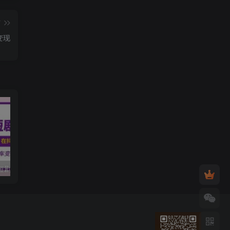
篇
变现
黄岛主·短视频短剧CPS副业项目：二剪视频在抖音和快手上发布，挂车变现
微信多开脚本，内置抢红包+好友检测+朋友圈转发等（安卓脚本+视频教程）