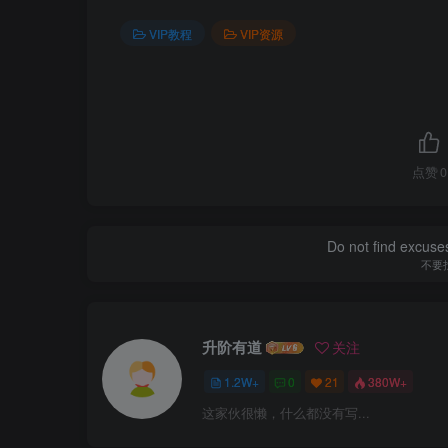
VIP教程
VIP资源
点赞
0
Do not find excuses
不要
升阶有道
关注
1.2W+
0
21
380W+
这家伙很懒，什么都没有写...