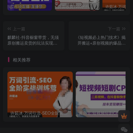
二占说直播·直播带货主播运营课程，主播运营二合一实操课
外面收费1980的抖音萌宠宠直播项目，可虚拟人直播，抖音报白，实时互动直播【软件+详细教程】
上一篇
下一篇
麒麟社-抖音橱窗带货，无须
《短视频必上热门技术》揭
原创搬运卖货的玩法实现躺
开搬运+原创视频的爆品技
赚
巧，发一个热一个
相关推荐
许茹冰·万词引流-SEO全阶实战训练营，0基础入门，快速成为流量高手