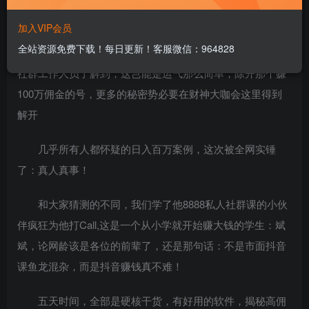
高手群里一位很普通的会员。
加入VIP会员
全站资源免费下载！每日更新！客服微信：964828
在其他平台专访里，斌斌有提到说是运气，可是从我们
社群工作人员了解到，这岂能是运气那么简单，除开那个赚
100万佣金的号，更多的秘密势必要在财神大咖会这里得到
解开
几乎所有人都怀疑的日入百万案例，这次被全网实锤
了：真人真事！
和大家猜测的不同，我们学了他8888私人社群课的小伙
伴疯狂为他打Call,这是一个从小学就开始赚大钱的学生：斌
斌，论网龄该是各位的前辈了，还是那句话：不是市面抖音
课鱼龙混杂，而是抖音赚钱真不难！
五天时间，全部是硬核干货，有好用的软件，揭秘高佣