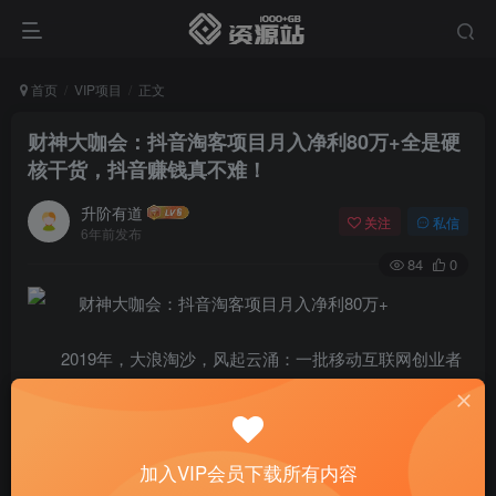
首页
VIP项目
正文
财神大咖会：抖音淘客项目月入净利80万+全是硬
核干货，抖音赚钱真不难！
升阶有道
关注
私信
6年前发布
84
0
2019年，大浪淘沙，风起云涌：一批移动互联网创业者
黯淡下去了，另一批又起来了；机会在哪里？最能触手可及
的方向在哪里？没人能给出一个完美的答案，但是！进入到
2019年下半年，短视频带货圈子突然疯了，都在讨论一位大
加入VIP会员下载所有内容
一学生一条视频赚100万佣金；他就是斌斌，是财神大咖会