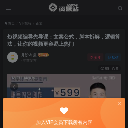
首页
VIP教程
正文
短视频编导先导课：​文案公式，脚本拆解，逻辑算
法，让你的视频更容易上热门
升阶有道
关注
私信
4年前发布
98
0
加入VIP会员下载所有内容