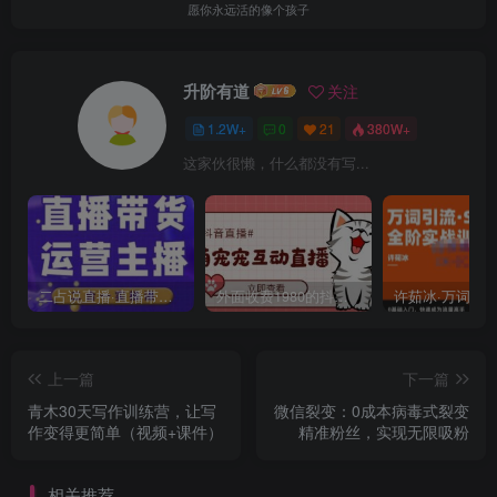
愿你永远活的像个孩子
升阶有道
关注
1.2W+
0
21
380W+
这家伙很懒，什么都没有写...
二占说直播·直播带货主播运营课程，主播运营二合一实操课
外面收费1980的抖音萌宠宠直播项目，可虚拟人直播，抖音报白，实时互动直播【软件+详细教程】
上一篇
下一篇
青木30天写作训练营，让写
微信裂变：0成本病毒式裂变
作变得更简单（视频+课件）
精准粉丝，实现无限吸粉
相关推荐