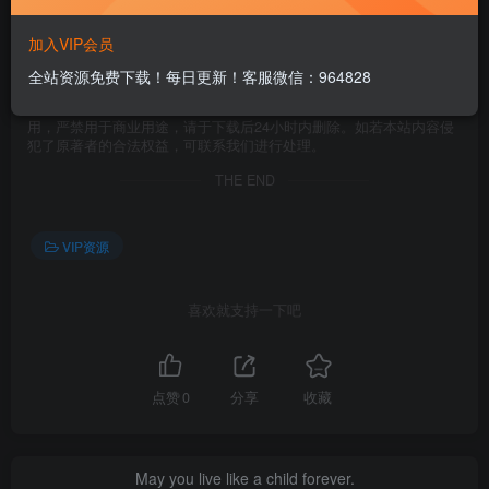
本文隐藏内容
登陆
后才可以浏览
加入VIP会员
全站资源免费下载！每日更新！客服微信：964828
©
版权声明
1、本站资料均从网上收集，版权归原作者所有。仅限个人学习研究使
用，严禁用于商业用途，请于下载后24小时内删除。如若本站内容侵
犯了原著者的合法权益，可联系我们进行处理。
THE END
VIP资源
喜欢就支持一下吧
点赞
0
分享
收藏
May you live like a child forever.