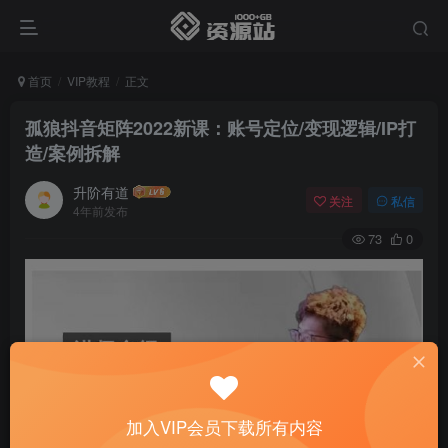
首页
VIP教程
正文
孤狼抖音矩阵2022新课：账号定位/变现逻辑/IP打
造/案例拆解
升阶有道
关注
私信
4年前发布
73
0
加入VIP会员下载所有内容