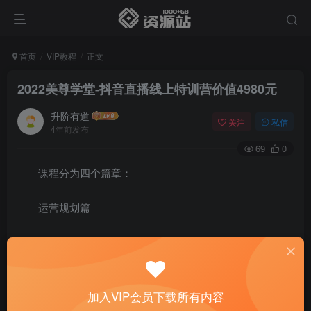
首页
VIP教程
正文
2022美尊学堂-抖音直播线上特训营价值4980元
升阶有道
关注
私信
4年前发布
69
0
课程分为四个篇章：
运营规划篇
抖音直播电商最新趋势直福电商行业各类玩法解析
抖音电商直播流量的重点规则解析抖音直播账号定位与
加入VIP会员下载所有内容
准备