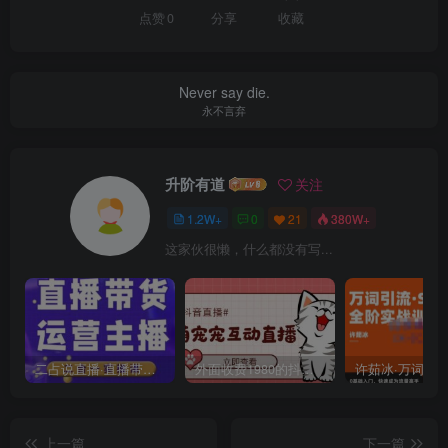
点赞
0
分享
收藏
Never say die.
永不言弃
升阶有道
关注
1.2W+
0
21
380W+
这家伙很懒，什么都没有写...
二占说直播·直播带货主播运营课程，主播运营二合一实操课
外面收费1980的抖音萌宠宠直播项目，可虚拟人直播，抖音报白，实时互动直播【软件+详细教程】
上一篇
下一篇