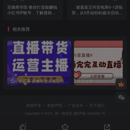
百微商学院·教你打造能赚钱
诸葛老王抖音电商0-1训练
小红书IP账号，了解透彻小
营，从0开始轻松破冷启动，
红书的真正玩法
引爆直播间
相关推荐
二占说直播·直播带货主播运营课程，主播运营二合一实操课
友链申请
免责声明
广告合作
关于我们
Copyright © 2023 ·
第一资源库
湘ICP备13002521号
0