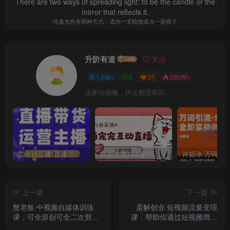
There are two ways of spreading light: to be the candle or the
mirror that reflects it.
传递光亮有两种方式：成为一支蜡烛或当一面镜子
升阶有道
关注
1.2W+
0
21
380W+
这家伙很懒，什么都没有写...
二占说直播·直播带货主播运营课程，主播运营二合一实操课
外面收费1980的抖音萌宠宠直播项目，可虚拟人直播，抖音报白，实时互动直播【软件+详细教程】
上一篇
下一篇
蟹老板·中视频自媒体训练
蛋解创业·短视频流量变现
课，可全原创可全二次剪辑
课，帮助你通过短视频增加
的玩法，有播放量就有钱
线下收益，打造网红门店