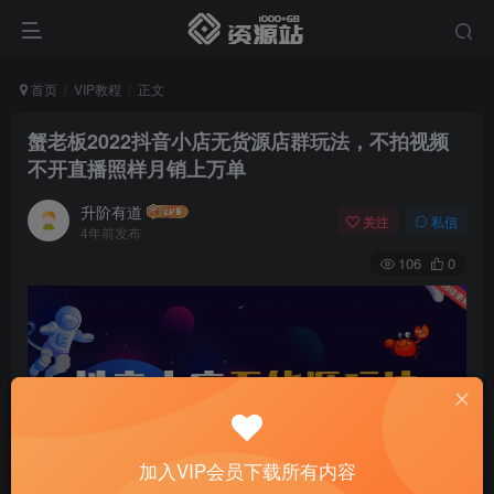
首页
VIP教程
正文
蟹老板2022抖音小店无货源店群玩法，不拍视频
不开直播照样月销上万单
升阶有道
关注
私信
4年前发布
106
0
加入VIP会员下载所有内容