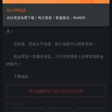
零成本零门槛赚钱项目之复制粘贴赚钱术，每天五分钟
加入VIP会员
轻松月入4000+【视频教程】
全站资源免费下载！每日更新！客服微信：964828
想赚钱，就要明白一个道理：信息差，永远是赚钱的根
本！
你知道，而别人不知道，那么你就可以用来变现！
机会其实一直都在身边，只不过有很多人没有发现机会
的能力！
下载地址：
本文隐藏内容
登陆
后才可以浏览
©
版权声明
1、本站资料均从网上收集，版权归原作者所有。仅限个人学习研究使