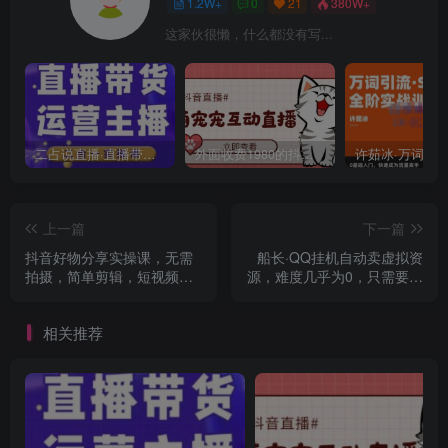
1.2W+
0
21
380W+
这家伙很懒，什么都没有写...
二占说直播·直播带货主播运营课程，主播运营二合一实操课
外面收费1980的抖音萌宠宠直播项目，可虚拟人直播，抖音报白，实时互动直播【软件+详细教程】
上一篇
下一篇
抖音好物分享实操课，无需
船长·QQ挂机自动卖虚拟资
拍摄，简单剪辑，短视频快
源，难度几乎为0，只需要加
速涨粉（125节视频课程）
群就能躺赚
相关推荐