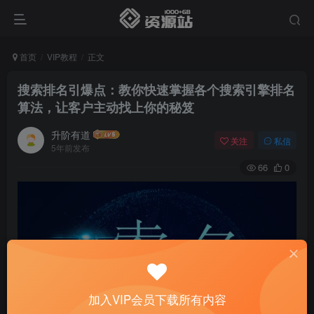
首页
VIP教程
正文
搜索排名引爆点：教你快速掌握各个搜索引擎排名
算法，让客户主动找上你的秘笈
升阶有道
关注
私信
5年前发布
66
0
加入VIP会员下载所有内容