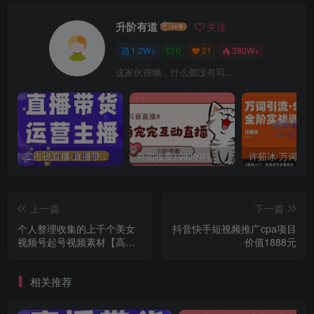
升阶有道
关注
1.2W+
0
21
380W+
这家伙很懒，什么都没有写...
二占说直播·直播带货主播运营课程，主播运营二合一实操课
外面收费1980的抖音萌宠宠直播项目，可虚拟人直播，抖音报白，实时互动直播【软件+详细教程】
上一篇
下一篇
个人整理收集的上千个美女
抖音快手短视频推广cpa项目
视频号起号视频素材【高清
价值1888元
无水印】
相关推荐