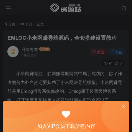
首页
VIP资源
正文
EMLOG小米网赚导航源码，全套搭建设置教程
升阶有道
关注
私信
6年前发布
94
0
小米网赚导航，在网赚导航网站中属于成功的，除了作
者的努力外当然还要归功于小米网赚导航模版。小米网赚导
航是用Emlog博客系统修改的。Emlog属于轻量级博客系
统，打开速度非常快用来搭建导航网站再适合不过了。
加入VIP会员下载所有内容
演示地址：http://xiaomiwz.com