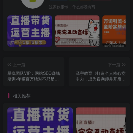
这家伙很懒，什么都没有写...
二占说直播·直播带货主播运营课程，主播运营二合一实操课
外面收费1980的抖音萌宠宠直播项目，可虚拟人直播，抖音报白，实时互动直播【软件+详细教程】
上一篇
下一篇
暴疯团队VIP：网站SEO赚钱
泽宇教育《打造个人核心竞
培训-年赚百万绝对不只是梦
争力，成为咨询师并开启财
想
富自由之路》
相关推荐