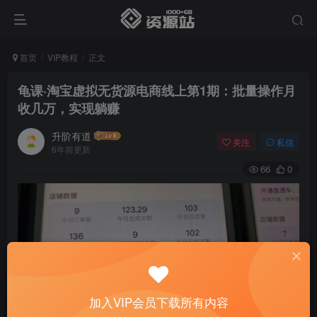
首页
VIP教程
正文
龟课·淘宝虚拟无货源电商线上第1期：批量操作月
收几万，实现躺赚
升阶有道
关注
私信
6年前更新
66
0
加入VIP会员下载所有内容