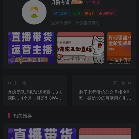
升阶有道
关注
1.2W+
0
21
380W+
这家伙很懒，什么都没有写...
二占说直播·直播带货主播运营课程，主播运营二合一实操课
外面收费1980的抖音萌宠宠直播项目，可虚拟人直播，抖音报白，实时互动直播【软件+详细教程】
上一篇
下一篇
暴疯团队虚拟资源项目，3人
胜子老师微信公众号排名引
团队，4个月，月盈利6W+，
流，微信10亿月活用户引流
高客单价、多产品复利
方法
相关推荐