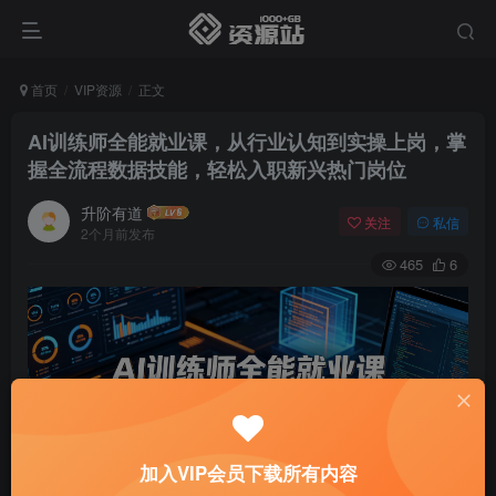
首页
VIP资源
正文
AI训练师全能就业课，从行业认知到实操上岗，掌
握全流程数据技能，轻松入职新兴热门岗位
升阶有道
关注
私信
2个月前发布
465
6
加入VIP会员下载所有内容