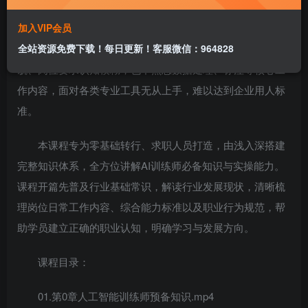
加入VIP会员
人工智能产业飞速发展，AI训练师成为当下需求旺盛、
全站资源免费下载！每日更新！客服微信：964828
发展前景广阔的新兴职业。不少有意入行的新人，对行业全
貌、岗位要求认知模糊，也不熟悉数据处理、标注等核心工
作内容，面对各类专业工具无从上手，难以达到企业用人标
准。
本课程专为零基础转行、求职人员打造，由浅入深搭建
完整知识体系，全方位讲解AI训练师必备知识与实操能力。
课程开篇先普及行业基础常识，解读行业发展现状，清晰梳
理岗位日常工作内容、综合能力标准以及职业行为规范，帮
助学员建立正确的职业认知，明确学习与发展方向。
课程目录：
01.第0章人工智能训练师预备知识.mp4