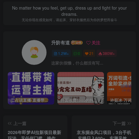
No matter how you feel, get up, dress up and fight for your
dreams.
无论你现在感觉如何，请起床、穿好衣服然后为你的梦想而奋斗
升阶有道
关注
1.2W+
0
21
380W+
这家伙很懒，什么都没有写...
二占说直播·直播带货主播运营课程，主播运营二合一实操课
外面收费1980的抖音萌宠宠直播项目，可虚拟人直播，抖音报白，实时互动直播【软件+详细教程】
上一篇
下一篇
2026年即梦AI拉新项目最新
京东掘金风口项目，3台手机
玩法，无任何门槛，操作非
实操日入600+，实测见效，