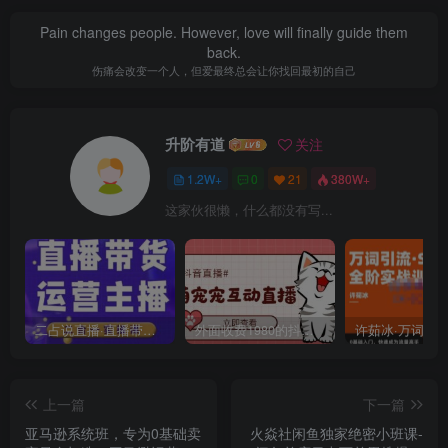
Pain changes people. However, love will finally guide them
back.
伤痛会改变一个人，但爱最终总会让你找回最初的自己
升阶有道
关注
1.2W+
0
21
380W+
这家伙很懒，什么都没有写...
二占说直播·直播带货主播运营课程，主播运营二合一实操课
外面收费1980的抖音萌宠宠直播项目，可虚拟人直播，抖音报白，实时互动直播【软件+详细教程】
上一篇
下一篇
亚马逊系统班，专为0基础卖
火焱社闲鱼独家绝密小班课-