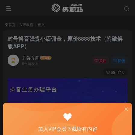
首页
VIP教程
正文
封号抖音强提小店佣金，原价8888技术（附破解
版APP）
升阶有道
关注
私信
6年前发布
69
0
加入VIP会员下载所有内容