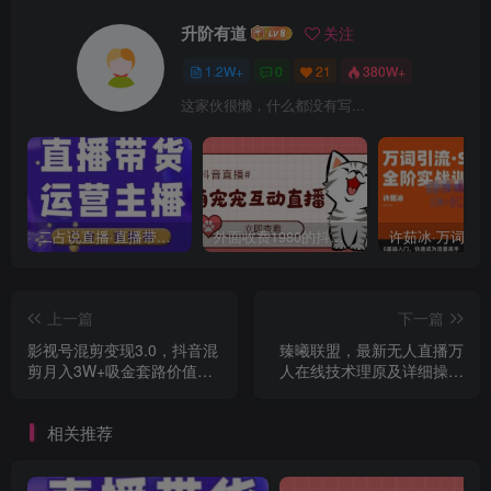
升阶有道
关注
1.2W+
0
21
380W+
这家伙很懒，什么都没有写...
二占说直播·直播带货主播运营课程，主播运营二合一实操课
外面收费1980的抖音萌宠宠直播项目，可虚拟人直播，抖音报白，实时互动直播【软件+详细教程】
上一篇
下一篇
影视号混剪变现3.0，抖音混
臻曦联盟，最新无人直播万
剪月入3W+吸金套路价值
人在线技术理原及详细操作
1280
步骤解析（视频教程）
相关推荐