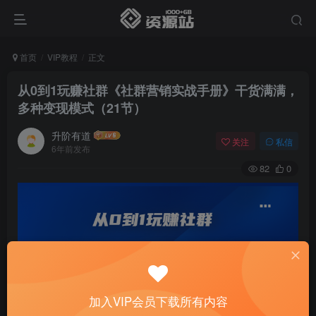
首页
VIP教程
正文
从0到1玩赚社群《社群营销实战手册》干货满满，
多种变现模式（21节）
升阶有道
关注
私信
6年前发布
82
0
加入VIP会员下载所有内容