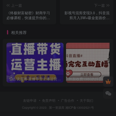
上一篇
下一篇
《终极财富秘密》财商学习
影视号混剪变现3.0，抖音混
必修课程，快速提升你的财
剪月入3W+吸金套路价值
富（18节视频课）
1280
相关推荐
二占说直播·直播带货主播运营课程，主播运营二合一实操课
友链申请
免责声明
广告合作
关于我们
Copyright © 2023 ·
第一资源库
湘ICP备13002521号