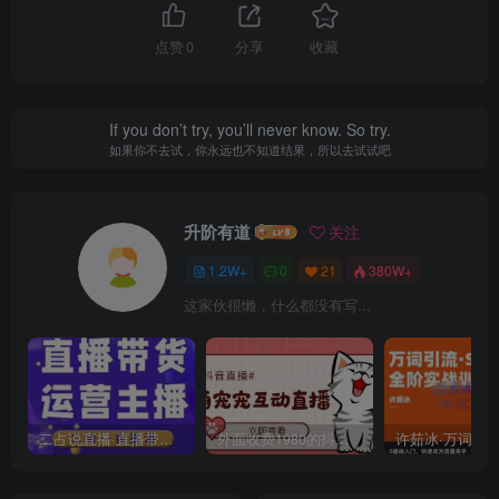
点赞
0
分享
收藏
If you don’t try, you’ll never know. So try.
如果你不去试，你永远也不知道结果，所以去试试吧
升阶有道
关注
1.2W+
0
21
380W+
这家伙很懒，什么都没有写...
二占说直播·直播带货主播运营课程，主播运营二合一实操课
外面收费1980的抖音萌宠宠直播项目，可虚拟人直播，抖音报白，实时互动直播【软件+详细教程】