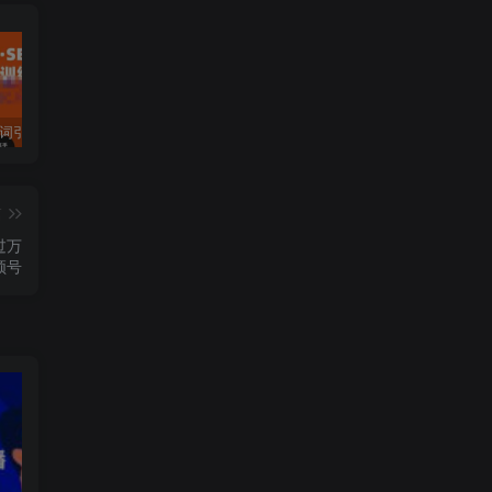
许茹冰·万词引流-SEO全阶实战训练营，0基础入门，快速成为流量高手
黄岛主·短视频短剧CPS副业项目：二剪视频在抖音和快手上发布，挂车变现
微信多开脚本，内置抢红包+好友检测+朋友圈转发等（安卓脚本+视频教程）
篇
过万
频号