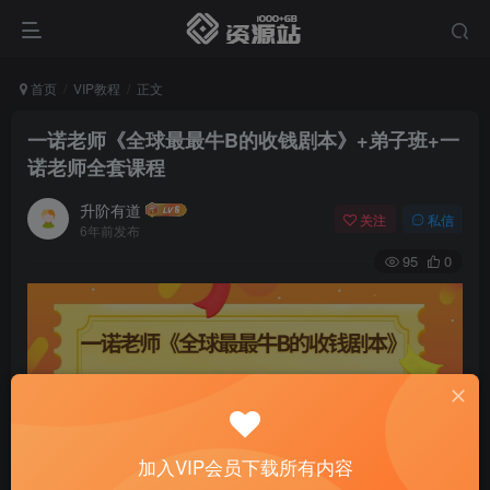
首页
VIP教程
正文
一诺老师《全球最最牛B的收钱剧本》+弟子班+一
诺老师全套课程
升阶有道
关注
私信
6年前发布
95
0
加入VIP会员下载所有内容