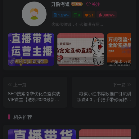
升阶有道
关注
1.2W+
0
21
380W+
这家伙很懒，什么都没有写...
二占说直播·直播带货主播运营课程，主播运营二合一实操课
外面收费1980的抖音萌宠宠直播项目，可虚拟人直播，抖音报白，实时互动直播【软件+详细教程】
上一篇
下一篇
SEO搜索引擎优化总监实战
狼叔小红书爆款推广引流训
VIP课堂【透析2020最新案
练课4.0，手把手带你玩转小
例】快速实现年新30W
红书
相关推荐