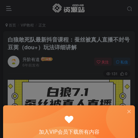
首页
VIP教程
正文
白狼敢死队最新抖音课程：蚕丝被真人直播不封号
豆荚（dou+）玩法详细讲解
升阶有道
关注
私信
6年前发布
131
0
加入VIP会员下载所有内容