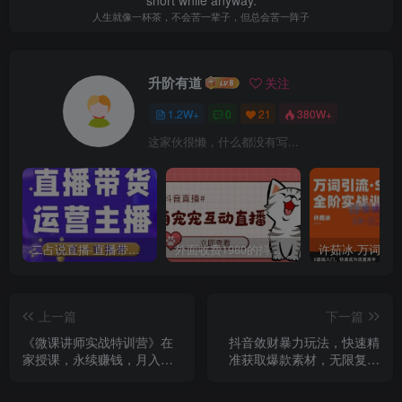
short while anyway.
人生就像一杯茶，不会苦一辈子，但总会苦一阵子
升阶有道
关注
1.2W+
0
21
380W+
这家伙很懒，什么都没有写...
二占说直播·直播带货主播运营课程，主播运营二合一实操课
外面收费1980的抖音萌宠宠直播项目，可虚拟人直播，抖音报白，实时互动直播【软件+详细教程】
上一篇
下一篇
《微课讲师实战特训营》在
抖音敛财暴力玩法，快速精
家授课，永续赚钱，月入过
准获取爆款素材，无限复制
万（14堂干货课程）
精准流量-小白日增1万粉！