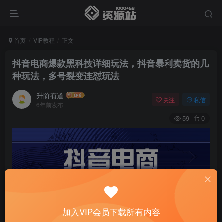
首页
VIP教程
正文
抖音电商爆款黑科技详细玩法，抖音暴利卖货的几
种玩法，多号裂变连怼玩法
升阶有道
关注
私信
6年前发布
59
0
加入VIP会员下载所有内容