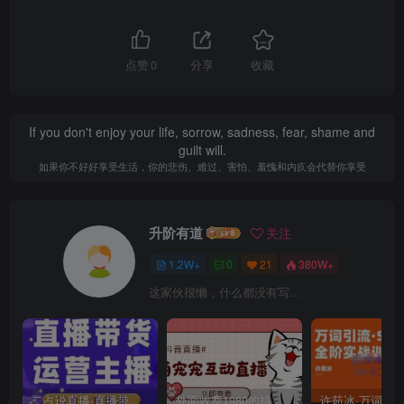
点赞
0
分享
收藏
If you don't enjoy your life, sorrow, sadness, fear, shame and
guilt will.
如果你不好好享受生活，你的悲伤、难过、害怕、羞愧和内疚会代替你享受
升阶有道
关注
1.2W+
0
21
380W+
这家伙很懒，什么都没有写...
二占说直播·直播带货主播运营课程，主播运营二合一实操课
外面收费1980的抖音萌宠宠直播项目，可虚拟人直播，抖音报白，实时互动直播【软件+详细教程】