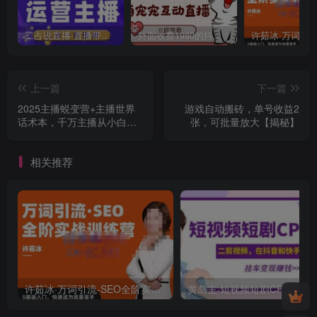
二占说直播·直播带货主播运营课程，主播运营二合一实操课
外面收费1980的抖音萌宠宠直播项目，可虚拟人直播，抖音报白，实时互动直播【软件+详细教程】
上一篇
下一篇
2025主播蜕变营+主播世界
游戏自动搬砖，单号收益2
话术本，千万主播从小白到
张，可批量放大【揭秘】
高手必修课
相关推荐
许茹冰·万词引流-SEO全阶实战训练营，0基础入门，快速成为流量高手