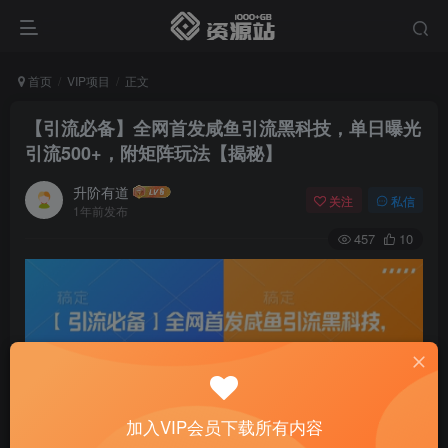
首页
VIP项目
正文
【引流必备】全网首发咸鱼引流黑科技，单日曝光
引流500+，附矩阵玩法【揭秘】
升阶有道
关注
私信
1年前发布
457
10
加入VIP会员下载所有内容