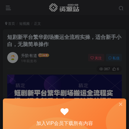
首页
短视频
正文
短剧新平台繁华剧场搬运全流程实操，适合新手小
白，无脑简单操作
升阶有道
关注
私信
1年前发布
367
6
加入VIP会员下载所有内容