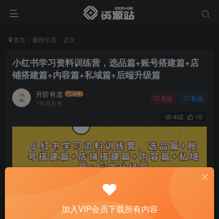
首页
吸粉引流
正文
小红书学习资料训练营，选品篇+账号搭建篇+店
铺搭建篇+内容篇+私域篇+后端升级篇
升阶有道
关注
私信
1年前发布
402
10
加入VIP会员下载所有内容