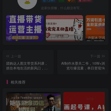
1.2W+
0
21
380W+
这家伙很懒，什么都没有写...
二占说直播·直播带货主播运营课程，主播运营二合一实操课
外面收费1980的抖音萌宠宠直播项目，可虚拟人直播，抖音报白，实时互动直播【软件+详细教程】
上一篇
下一篇
团购达人图文带货系列课，
AI制作水墨关二爷，10W+浏
抓住本地生活的新风口，做
览引爆流量，单日变现1k
到团购出单获取佣金，比带
货更快触达结果的
相关推荐