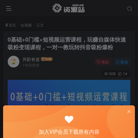
首页
短视频
正文
0基础+0门槛+短视频运营课程，玩赚自媒体快速
吸粉变现课程，一对一教玩转抖音吸粉爆粉
升阶有道
关注
私信
1年前发布
508
14
加入VIP会员下载所有内容