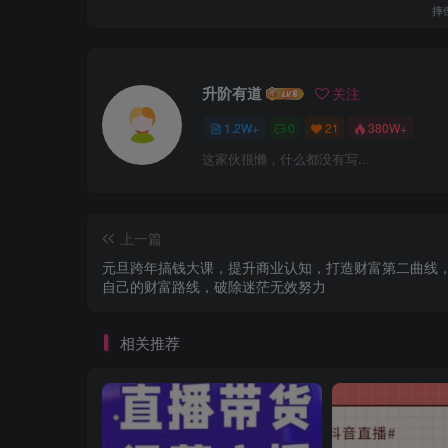
摔
升阶有道
关注
1.2W+
0
21
380W+
这家伙很懒，什么都没有写...
上一篇
元旦跨年搞钱大课，提升商业认知，打造财富第二曲线
自己的财富路线，破除迷茫无效努力
相关推荐