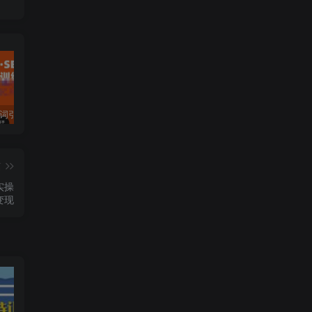
许茹冰·万词引流-SEO全阶实战训练营，0基础入门，快速成为流量高手
黄岛主·短视频短剧CPS副业项目：二剪视频在抖音和快手上发布，挂车变现
微信多开脚本，内置抢红包+好友检测+朋友圈转发等（安卓脚本+视频教程）
篇
实操
变现