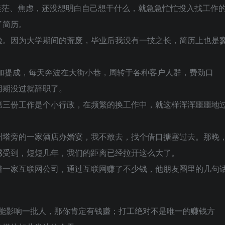
迷茫、焦虑，还没想明白自己想干什么，就急急忙忙投入找工作
了简历。
脸。因为大学期间的荒废，毕业后我没有一技之长，简历上也是
0加提成，每天奔波在大街小巷，周转于各种客户人群，费劲口
用期没过就辞职了。
第三份工作是个小行政，在频繁的换工作中，就这样浑浑噩噩地
州塔旁的一家酒店办婚宴，我不敢去，找个借口搪塞过去。那晚
感受到，短短几年，我们的距离已经拉开这么大了。
着一家互联网公司，通过互联网赚了不少钱，他朋友圈里的几句
你能影响一批人，那你肯定有钱赚；打工绝对不是唯一的赚钱方