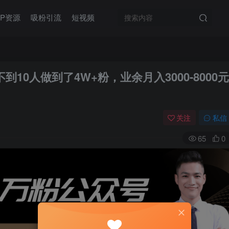
IP资源
吸粉引流
短视频
10人做到了4W+粉，业余月入3000-8000元
关注
私信
65
0