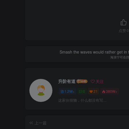
点赞
0
Smash the waves would rather get in the
海浪宁可在
升阶有道
关注
1.2W+
0
21
380W+
这家伙很懒，什么都没有写...
上一篇