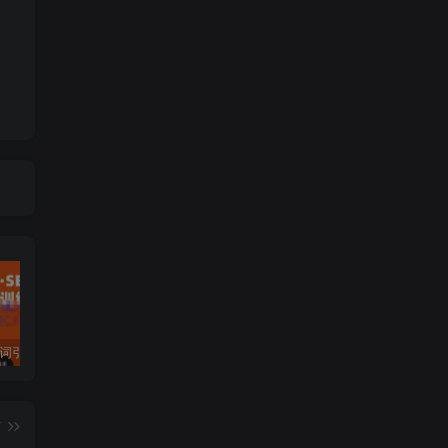
许茹冰·万词引流-SEO全阶实战训练营，0基础入门，快速成为流量高手
黄岛主·短视频短剧CPS副业项目：二剪视频在抖音和快手上发布，挂车变现
微信多开脚本，内置抢红包+好友检测+朋友圈转发等（安卓脚本+视频教程）
篇