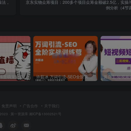
操法，
京东实物众筹项目：200多个项目众筹金额破2.5亿，实操
例分析（4节
外面收费1980的抖音萌宠宠直播项目，可虚拟人直播，抖音报白，实时互动直播【软件+详细教程】
许茹冰·万词引流-SEO全阶实战训练营，0基础入门，快速成为流量高手
免责声明
广告合作
关于我们
 2023 ·
第一资源库
湘ICP备13002521号