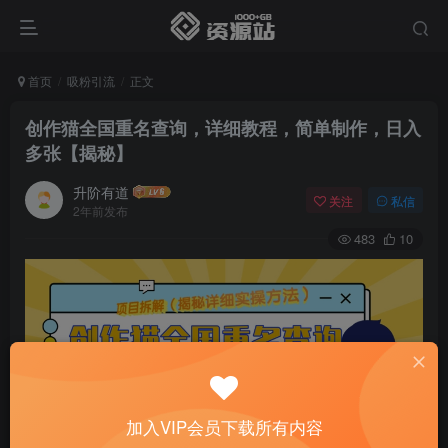
首页
吸粉引流
正文
创作猫全国重名查询，详细教程，简单制作，日入
多张【揭秘】
升阶有道
关注
私信
2年前发布
483
10
加入VIP会员下载所有内容