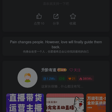
喜欢就支持一下吧
点赞
10
分享
收藏
Pain changes people. However, love will finally guide them
back.
伤痛会改变一个人，但爱最终总会让你找回最初的自己
升阶有道
关注
1.2W+
0
21
380W+
这家伙很懒，什么都没有写...