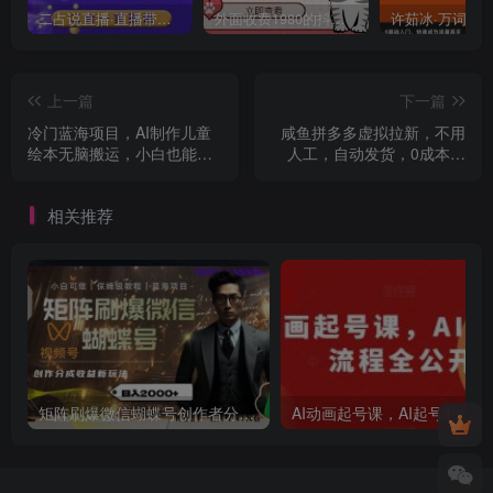
二占说直播·直播带货主播运营课程，主播运营二合一实操课
外面收费1980的抖音萌宠宠直播项目，可虚拟人直播，抖音报白，实时互动直播【软件+详细教程】
上一篇
下一篇
冷门蓝海项目，AI制作儿童
咸鱼拼多多虚拟拉新，不用
绘本无脑搬运，小白也能日
人工，自动发货，0成本操
入1k【揭秘】
作，8天收益1k
相关推荐
矩阵刷爆微信蝴蝶号创作者分成计划收益的新玩法，日入2000+【揭秘】
AI动画