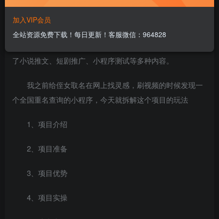
创作猫的基础功能：去水印、智能配音、老照片修复
加入VIP会员
等，想必大家都有耳闻。
全站资源免费下载！每日更新！客服微信：964828
但是却很少有人知道创作猫还有强大的变现板块：涵盖
了小说推文、短剧推广、小程序测试等多种内容。
我之前给侄女取名在网上找灵感，刷视频的时候发现一
个全国重名查询的小程序，今天就拆解这个项目的玩法
1、项目介绍
2、项目准备
3、项目优势
4、项目实操