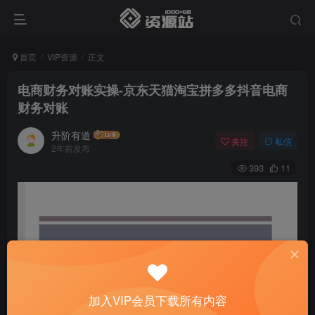
首页
VIP资源
正文
电商财务对账实操-京东天猫淘宝拼多多抖音电商
财务对账
升阶有道
关注
私信
2年前发布
393
11
加入VIP会员下载所有内容