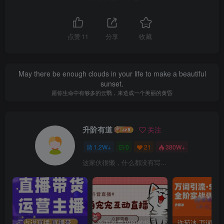
点赞
11
分享
收藏
May there be enough clouds in your life to make a beautiful
sunset.
愿你生命中有够多的云翳，来造成一个美丽的黄昏
升阶有道
关注
1.2W+
0
21
380W+
这家伙很懒，什么都没有写...
二占说直播·直播带货主播运营课程，主播运营二合一实操课
外面收费1980的抖音萌宠宠直播项目，可虚拟人直播，抖音报白，实时互动直播【软件+详细教程】