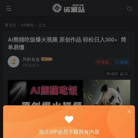
首页
VIP教程
正文
Ai熊猫吃饭爆火视频 原创作品 轻松日入300+ 简
单易懂
升阶有道
关注
私信
2年前发布
620
5
加入VIP会员下载所有内容