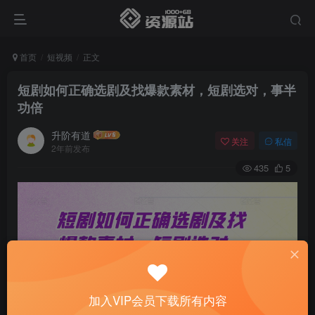
首页
短视频
正文
短剧如何正确选剧及找爆款素材，短剧选对，事半
功倍
升阶有道
关注
私信
2年前发布
435
5
加入VIP会员下载所有内容