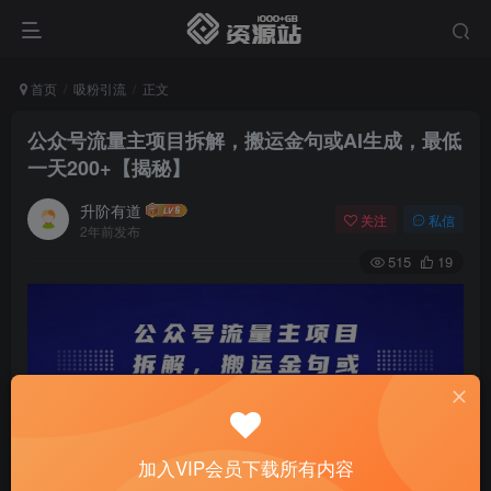
首页
吸粉引流
正文
公众号流量主项目拆解，搬运金句或AI生成，最低
一天200+【揭秘】
升阶有道
关注
私信
2年前发布
515
19
加入VIP会员下载所有内容