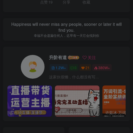
点赞
19
分享
收藏
Happiness will never miss any people, sooner or later it will
find you.
幸福不会遗漏任何人，迟早有一天它会找到你
升阶有道
关注
1.2W+
0
21
380W+
这家伙很懒，什么都没有写...
二占说直播·直播带货主播运营课程，主播运营二合一实操课
外面收费1980的抖音萌宠宠直播项目，可虚拟人直播，抖音报白，实时互动直播【软件+详细教程】