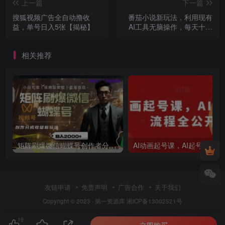
上一篇
下一篇
搜狐视频广告全自动撸收
番茄小说新玩法，利用现有
益，单号日入5张【揭秘】
AI工具无脑操作，每天十分
钟被动收益4张【揭秘】
相关推荐
矩阵刷爆微信蝴蝶号创作者分成计划收益的新玩法，日入2000+【揭秘】
AI动画
友链申请
免责声明
广告合作
关于我们
Copyright © 2023 ·
第一资源库
湘ICP备13002521号
19
立即购买