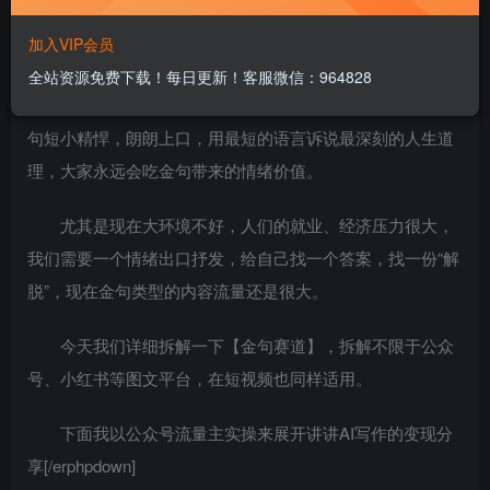
金句赛道一直很火，很有流量，之前图文时代是这样，
加入VIP会员
现在的短视频时代同样如此。
全站资源免费下载！每日更新！客服微信：964828
这个赛道会经久不衰，只不过形式、结构会有变化，金
句短小精悍，朗朗上口，用最短的语言诉说最深刻的人生道
理，大家永远会吃金句带来的情绪价值。
尤其是现在大环境不好，人们的就业、经济压力很大，
我们需要一个情绪出口抒发，给自己找一个答案，找一份“解
脱”，现在金句类型的内容流量还是很大。
今天我们详细拆解一下【金句赛道】，拆解不限于公众
号、小红书等图文平台，在短视频也同样适用。
下面我以公众号流量主实操来展开讲讲AI写作的变现分
享[/erphpdown]